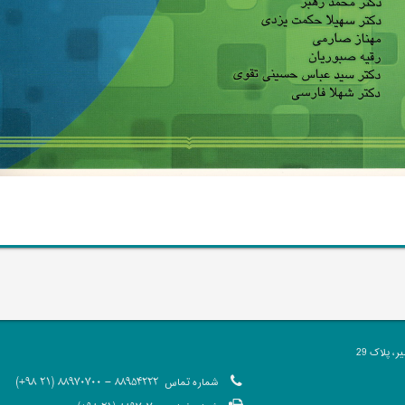
 پلاک 29
شماره تماس
88954222 - 88970700 (21 98+)