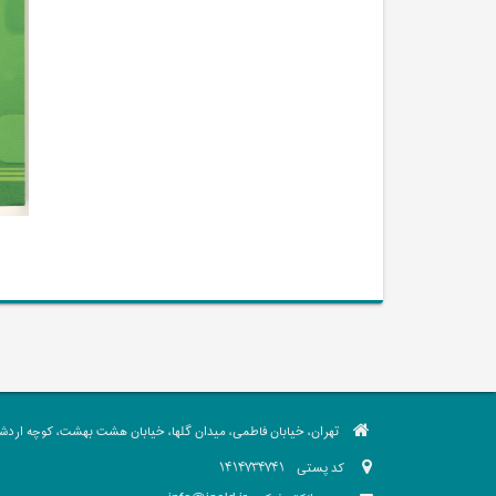
تهران، خیابان فاطمی، میدان گلها، خیابان هشت بهشت، کوچه اردشیر،
کد پستی
1414734741