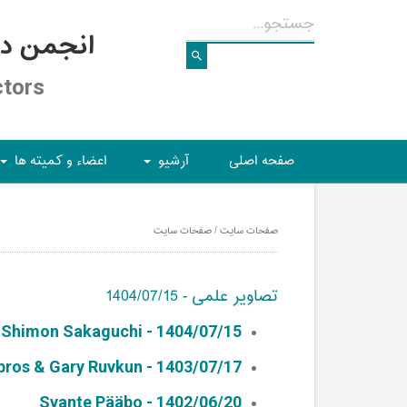
انجمن د
ctors
صفحه اصلی
آرشیو
اعضاء و کمیته ها
+
+
صفحات سایت / صفحات سایت
تصاویر علمی - 1404/07/15
 Shimon Sakaguchi - 1404/07/15
bros & Gary Ruvkun - 1403/07/17
Svante Pääbo - 1402/06/20