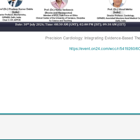
Precision Cardiology: Integrating Evidence-Based Th
https://event.on24.com/wcc/r/54192