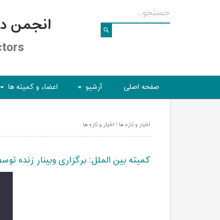
انجمن د
ctors
صفحه اصلی
آرشیو
اعضاء و کمیته ها
+
+
اخبار و تازه ها / اخبار و تازه ها
کمیته بین الملل: برگزاری وبینار زنده توسط FCB