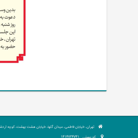
تهران، خیابان فاطمی، میدان گلها، خیابان هشت بهشت، کوچه اردشیر،
کد پستی
1414734741