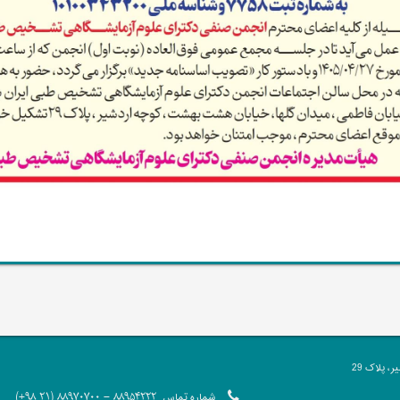
 پلاک 29
شماره تماس
88954222 - 88970700 (21 98+)