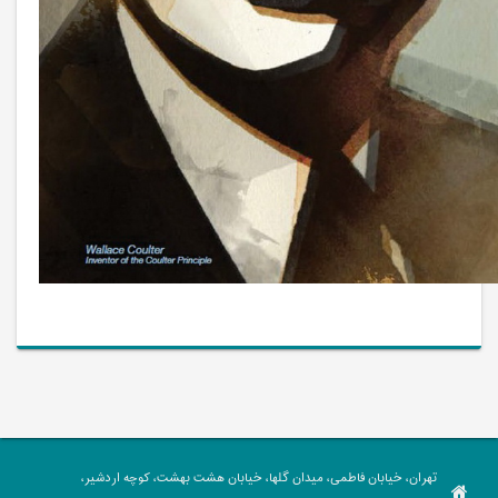
تهران، خیابان فاطمی، میدان گلها، خیابان هشت بهشت، کوچه اردشیر،