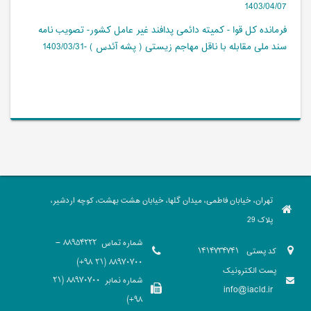
1403/04/07
فرمانده کل قوا - کمیته دائمی پدافند غیر عامل کشور- تصویب نامه
سند ملی مقابله با ناقل مهاجم زیستی ( پشه آئدس ) -1403/03/31
تهران، خیابان فاطمی، میدان گلها، خیابان هشت بهشت، کوچه اردشیر،
پلاک 29
شماره تماس
88954222 -
کد پستی
1414734741
88970700 (21 98+)
پست الکترونیک
شماره نمابر
88970700 (21
info@iacld.ir
98+)