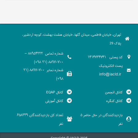
تهران، خیابان فاطمی، میدان گلها، خیابان هشت بهشت، کوچه اردشیر،
پلاک 29
شماره تماس
88954222 -
کد پستی
1414734741
88970700 (21 98+)
پست الکترونیک
شماره نمابر
88970700 (21
info@iacld.ir
98+)
کانال انجمن
کانال EQAP
کانال کنگره
کانال آموزش
بازدیدکنندگان در حال حاضر
تعداد کل بازدیدکنندگان
658339
5
نفر
نفر