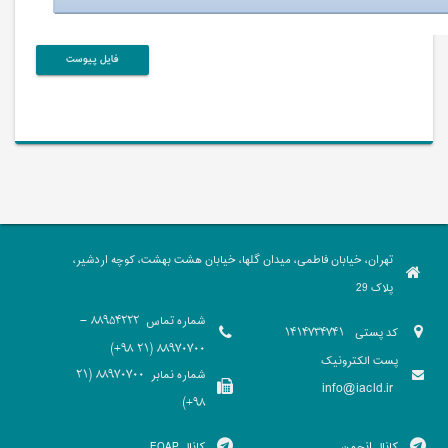
فایل پیوست
تهران، خیابان فاطمی، میدان گلها، خیابان هشت بهشت، کوچه اردشیر،
پلاک 29
شماره تماس
88954222 -
کد پستی
1414734741
88970700 (21 98+)
پست الکترونیک
شماره نمابر
88970700 (21
info@iacld.ir
98+)
کانال انجمن
کانال EQAP