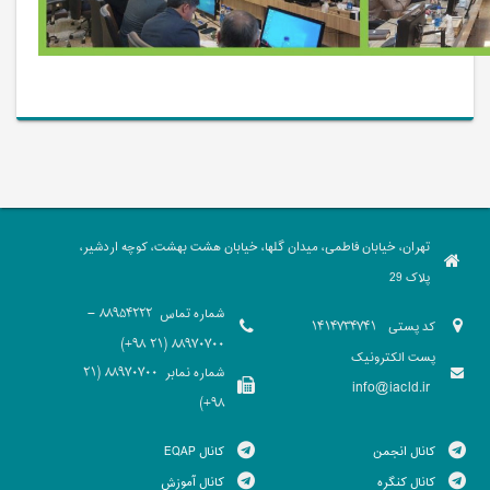
تهران، خیابان فاطمی، میدان گلها، خیابان هشت بهشت، کوچه اردشیر،
پلاک 29
شماره تماس
88954222 -
کد پستی
1414734741
88970700 (21 98+)
پست الکترونیک
شماره نمابر
88970700 (21
info@iacld.ir
98+)
کانال انجمن
کانال EQAP
کانال کنگره
کانال آموزش