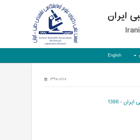
 ایران
Iran
English
+
۱۳۹۷/۰۷/۱۷
ن - 1396