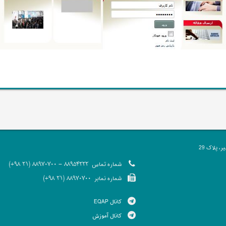
 پلاک 29
شماره تماس
88954222 - 88970700 (21 98+)
شماره نمابر
88970700 (21 98+)
کانال EQAP
کانال آموزش