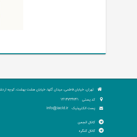
تهران، خیابان فاطمی، میدان گلها، خیابان هشت بهشت، کوچه اردشیر،
کد پستی
1414734741
info@iacld.ir
پست الکترونیک
کانال انجمن
کانال کنگره