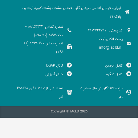
تهران، خیابان فاطمی، میدان گلها، خیابان هشت بهشت، کوچه اردشیر،
پلاک 29
شماره تماس
88954222 -
کد پستی
1414734741
88970700 (21 98+)
پست الکترونیک
شماره نمابر
88970700 (21
info@iacld.ir
98+)
کانال انجمن
کانال EQAP
کانال کنگره
کانال آموزش
بازدیدکنندگان در حال حاضر
تعداد کل بازدیدکنندگان
658338
5
نفر
نفر
Copyright © IACLD 2026