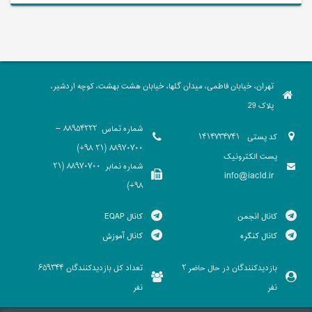
تهران، خیابان فاطمی، میدان گلها، خیابان هشت بهشت، کوچه اردشیر،
پلاک 29
شماره تماس
88954222 -
کد پستی
1414734741
88970700 (21 98+)
پست الکترونیک
شماره نمابر
88970700 (21
info@iacld.ir
98+)
کانال انجمن
کانال EQAP
کانال کنگره
کانال آموزش
بازدیدکنندگان در حال حاضر
تعداد کل بازدیدکنندگان
659344
2
نفر
نفر