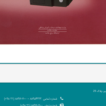
 پلاک 29
شماره تماس
88954222 - 88970700 (21 98+)
شماره نمابر
88970700 (21 98+)