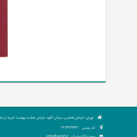
تهران، خیابان فاطمی، میدان گلها، خیابان هشت بهشت، کوچه اردشیر،
کد پستی
1414734741
info@iacld.ir
پست الکترونیک