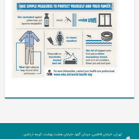
تهران، خیابان فاطمی، میدان گلها، خیابان هشت بهشت، کوچه اردشیر،