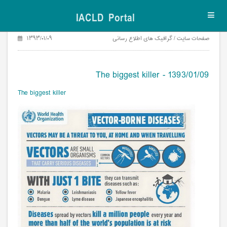
IACLD Portal
Toggl
navig
صفحات سایت / گرافیک های اطلاع رسانی
۱۳۹۳/۰۱/۰۹
The biggest killer - 1393/01/09
The biggest killer