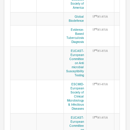
Society of
America
Global
۱۳۹۷/۰۷/۱۸
Biodefence
Evidence-
۱۳۹۷/۰۷/۱۸
Based
Tuberculosis
Diagnosis
EUCAST-
۱۳۹۷/۰۷/۱۸
European
Committee
on Anti
microbial
Susceptibility
Testing
ESCMID-
۱۳۹۷/۰۷/۱۸
European
Society of
Clinical
Microbiology
& Infectious
Diseases
EUCAST-
۱۳۹۷/۰۷/۱۸
European
Committee