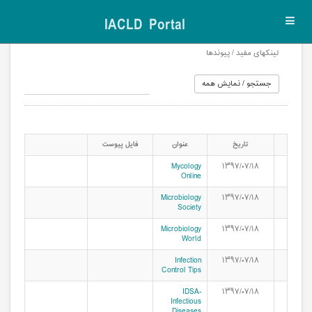
IACLD Portal
Toggl
navig
لینکهای مفید / پیوندها
تاریخ
عنوان
فایل پیوست
Mycology
۱۳۹۷/۰۷/۱۸
Online
Microbiology
۱۳۹۷/۰۷/۱۸
Society
Microbiology
۱۳۹۷/۰۷/۱۸
World
Infection
۱۳۹۷/۰۷/۱۸
Control Tips
IDSA-
۱۳۹۷/۰۷/۱۸
Infectious
Diseases