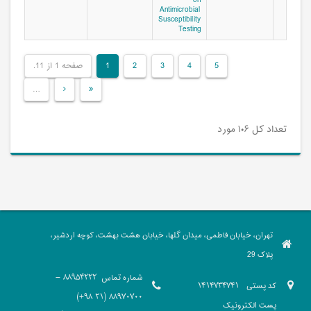
on
Antimicrobial
Susceptibility
Testing
صفحه 1 از 11.
1
2
3
4
5
…
تعداد کل ۱۰۶ مورد
تهران، خیابان فاطمی، میدان گلها، خیابان هشت بهشت، کوچه اردشیر،
پلاک 29
شماره تماس
88954222 -
کد پستی
1414734741
88970700 (21 98+)
پست الکترونیک