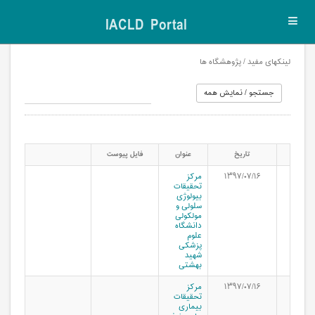
IACLD Portal
Toggl
navig
لینکهای مفید / پژوهشگاه ها
تاریخ
عنوان
فایل پیوست
۱۳۹۷/۰۷/۱۶
مرکز
تحقیقات
بیولوژی
سلولی و
مولکولی
دانشگاه
علوم
پزشکی
شهید
بهشتی
۱۳۹۷/۰۷/۱۶
مرکز
تحقیقات
بیماری