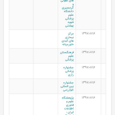
های عفونی
و
گرمسیری
دانشگاه
علوم
پزشکی
شهید
بهشتی
۱۳۹۷/۰۷/۱۶
مرکز
بیماری
های کبدی
خاورمیانه
۱۳۹۷/۰۷/۱۶
فرهنگستان
علوم
پزشکی
۱۳۹۷/۰۷/۱۶
جشنواره
پزشکی
رازی
۱۳۹۷/۰۷/۱۶
جشنواره
بین المللی
خوارزمی
۱۳۹۷/۰۷/۱۶
پژوهشگاه
علوم و
فناوری
اطلاعات
ایران -