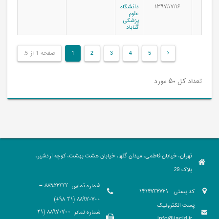
۱۳۹۷/۰۷/۱۶
دانشگاه
علوم
پزشکی
گناباد
5
4
3
2
1
صفحه 1 از 5.
تعداد کل ۵۰ مورد
تهران، خیابان فاطمی، میدان گلها، خیابان هشت بهشت، کوچه اردشیر،
پلاک 29
شماره تماس
88954222 -
کد پستی
1414734741
88970700 (21 98+)
پست الکترونیک
شماره نمابر
88970700 (21