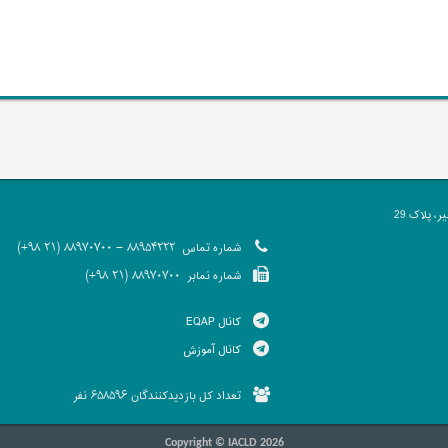
 پلاک 29
شماره تماس
88954222 - 88970700 (21 98+)
شماره نمابر
88970700 (21 98+)
کانال EQAP
کانال آموزش
تعداد کل بازدیدکنندگان
نفر
658596
Copyright © IACLD 2026