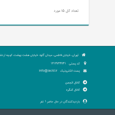
تعداد کل ۱۵ مورد
تهران، خیابان فاطمی، میدان گلها، خیابان هشت بهشت، کوچه اردشیر،
کد پستی
1414734741
info@iacld.ir
پست الکترونیک
کانال انجمن
کانال کنگره
بازدیدکنندگان در حال حاضر
نفر
1