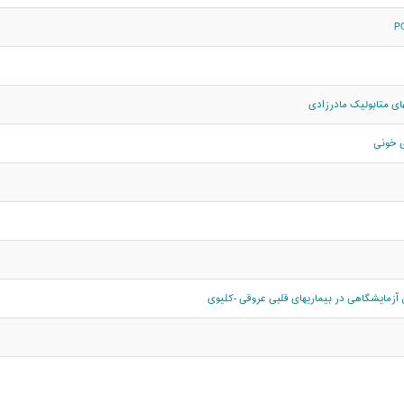
ی متابولیک مادرزادی
 خونی
زمایشگاهی در بیماریهای قلبی عروقی -کلیوی