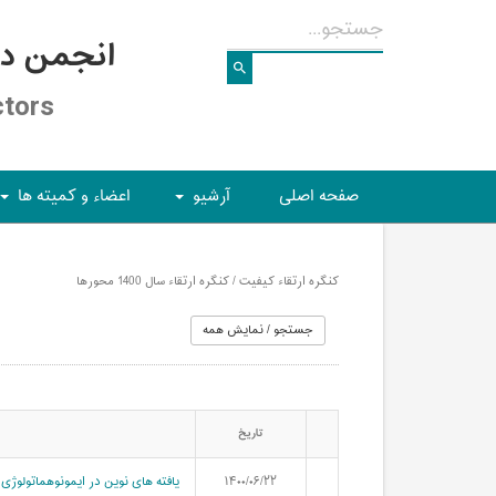
انجمن د
ctors
صفحه اصلی
آرشیو
اعضاء و کمیته ها
+
+
کنگره ارتقاء کیفیت / کنگره ارتقاء سال 1400 محورها
تاریخ
۱۴۰۰/۰۶/۲۲
یافته های نوین در ایمونوهماتولوژی