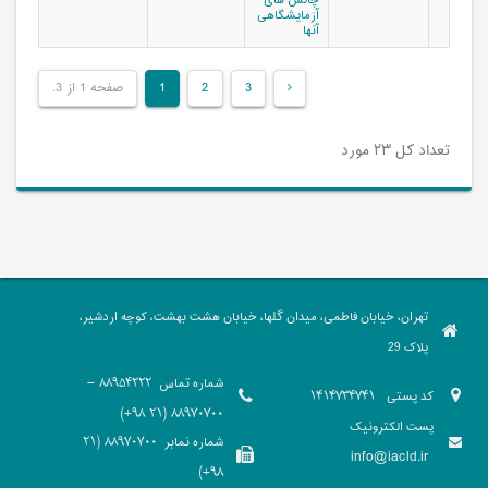
چالش های
آزمایشگاهی
آنها
3
2
1
صفحه 1 از 3.
تعداد کل ۲۳ مورد
تهران، خیابان فاطمی، میدان گلها، خیابان هشت بهشت، کوچه اردشیر،
پلاک 29
شماره تماس
88954222 -
کد پستی
1414734741
88970700 (21 98+)
پست الکترونیک
شماره نمابر
88970700 (21
info@iacld.ir
98+)